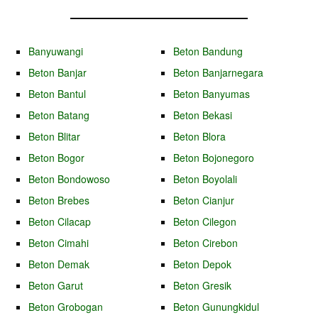
Banyuwangi
Beton Bandung
Beton Banjar
Beton Banjarnegara
Beton Bantul
Beton Banyumas
Beton Batang
Beton Bekasi
Beton Blitar
Beton Blora
Beton Bogor
Beton Bojonegoro
Beton Bondowoso
Beton Boyolali
Beton Brebes
Beton Cianjur
Beton Cilacap
Beton Cilegon
Beton Cimahi
Beton Cirebon
Beton Demak
Beton Depok
Beton Garut
Beton Gresik
Beton Grobogan
Beton Gunungkidul