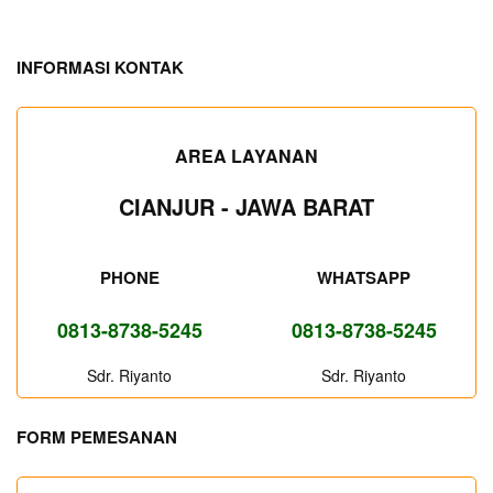
INFORMASI KONTAK
AREA LAYANAN
CIANJUR - JAWA BARAT
PHONE
WHATSAPP
0813-8738-5245
0813-8738-5245
Sdr. Riyanto
Sdr. Riyanto
FORM PEMESANAN